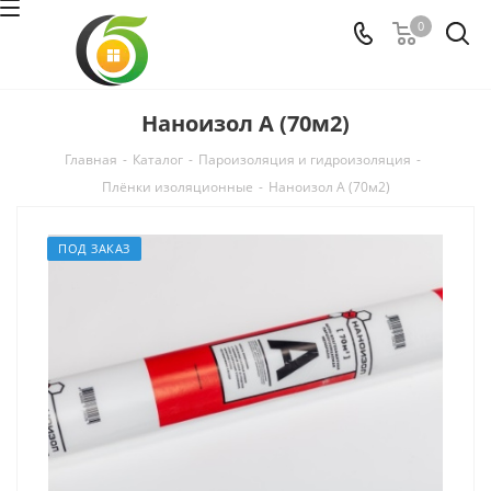
0
Наноизол А (70м2)
Главная
-
Каталог
-
Пароизоляция и гидроизоляция
-
Плёнки изоляционные
-
Наноизол А (70м2)
ПОД ЗАКАЗ