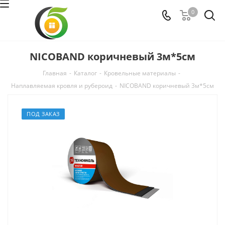
0
NICOBAND коричневый 3м*5см
Главная
-
Каталог
-
Кровельные материалы
-
Наплавляемая кровля и рубероид
-
NICOBAND коричневый 3м*5см
ПОД ЗАКАЗ