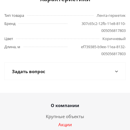
Тип товара
Лента-герметик
Бренд
307c65c2-12fb-11e8-8110-
005056817803
Цвет
Коричневый
Длина, м
ef739385-b9ee-11ea-8132-
005056817803
Задать вопрос
О компании
Крупные объекты
Акции