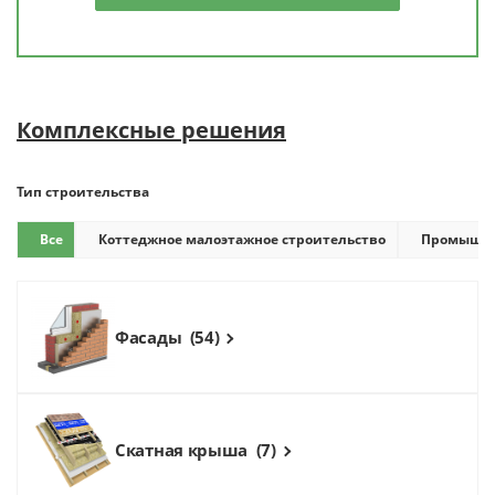
Комплексные решения
Тип строительства
Все
Коттеджное малоэтажное строительство
Промышле
Фасaды
(54)
Скатная крыша
(7)