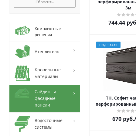
перфорированны
Сбросить
3м
744.44
руб
Комплексные
решения
ПОД ЗАКАЗ
Утеплитель
Кровельные
материалы
Сайдинг и
ТН, Софит ча
фасадные
перфорированный
панели
670
руб.
Водосточные
системы