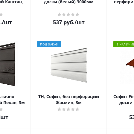
й Каштан,
доски (белый) 3000мм
перфори
.
/шт
537
руб.
/шт
ПОД ЗАКАЗ
В НАЛИЧИ
стично
ТН, Софит, без перфорации
Софит Fin
 Пекан, 3м
Жасмин, 3м
доски 
/шт
5