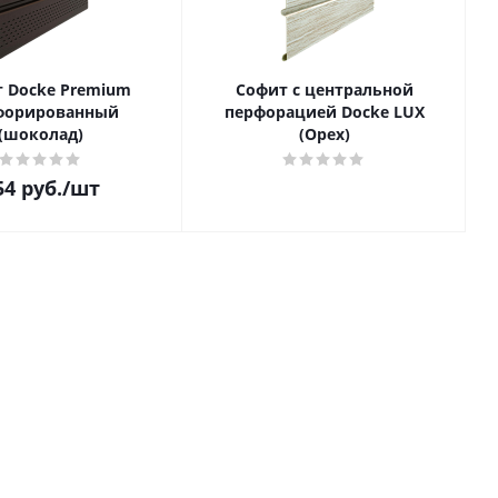
 Docke Premium
Софит с центральной
форированный
перфорацией Docke LUX
(шоколад)
(Орех)
54
руб.
/шт