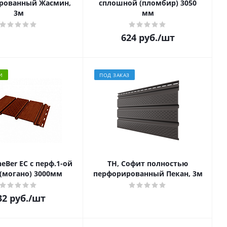
рованный Жасмин,
сплошной (пломбир) 3050
3м
мм
624
руб.
/шт
И
ПОД ЗАКАЗ
eBer EC с перф.1-ой
ТН, Софит полностью
(могано) 3000мм
перфорированный Пекан, 3м
32
руб.
/шт