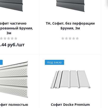
Софит частично
ТН, Софит, без перфорации
рованный Бруния,
Бруния, 3м
3м
.44
руб.
/шт
З
ПОД ЗАКАЗ
офит полностью
Софит Docke Premium