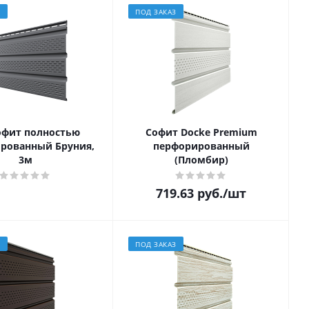
З
ПОД ЗАКАЗ
офит полностью
Софит Docke Premium
рованный Бруния,
перфорированный
3м
(Пломбир)
719.63
руб.
/шт
З
ПОД ЗАКАЗ