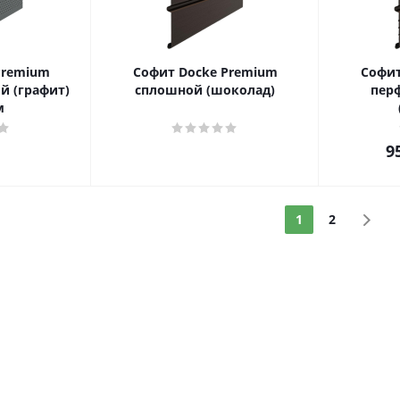
Premium
Софит Docke Premium
Софит
й (графит)
сплошной (шоколад)
пер
м
9
1
2