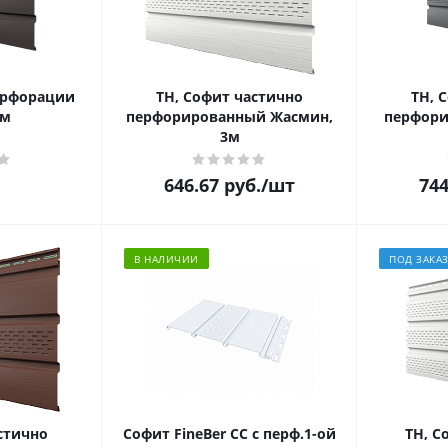
ерфорации
ТН, Софит частично
ТН, 
3м
перфорированный Жасмин,
перфори
3м
646.67
руб.
/шт
744
В НАЛИЧИИ
ПОД ЗАКА
стично
Софит FineBer CC с перф.1-ой
ТН, С