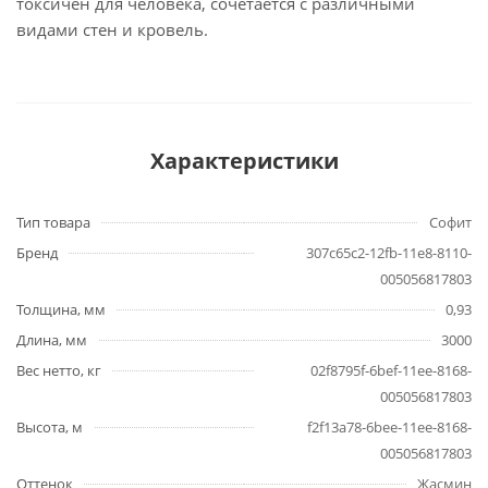
токсичен для человека, сочетается с различными
видами стен и кровель.
Характеристики
Тип товара
Софит
Бренд
307c65c2-12fb-11e8-8110-
005056817803
Толщина, мм
0,93
Длина, мм
3000
Вес нетто, кг
02f8795f-6bef-11ee-8168-
005056817803
Высота, м
f2f13a78-6bee-11ee-8168-
005056817803
Оттенок
Жасмин