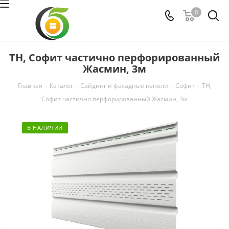
0
ТН, Софит частично перфорированный
Жасмин, 3м
Главная
-
Каталог
-
Сайдинг и фасадные панели
-
Софит
-
ТН,
Софит частично перфорированный Жасмин, 3м
В НАЛИЧИИ