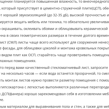
мещении планируется повышенная влажность, то внеочередного 
, который присутствует в цементно-стружечной плите(ЦСП), о
т хорошей звукоизоляцией (до 32-35 дБ), высокой прочностью и
ируется вещать мебель или техника, то обязательно увеличивае
 окрашивать, оклеивать обоями и облицовывать керамической 
на в своих геометрических размерах в течение долгого времен
ист (СМЛ) листы чаще всего используют для сооружения ненес
 фасады, для облицовки цоколей и монтажа кровельных покры
м видом плит как ОСП, старайтесь чаще проветривать помещени
влажных помещениях.
что перед вами качественный стекломагниевый лист, запросите 
у на несколько часов — если вода останется прозрачной, то сме
ать монтаж листов нужно провести разметку помещения с помощь
гипсокартона с легкостью выполняются различные перегородк
к ДСП(фанера) хорошо зарекомендовал себя в изготовлении мебе
ие.
ым материалом для выравнивания пола и стен, а также для меб