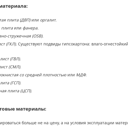
материала:
ая плита (ДВП)
или
оргалит.
я плита
или
фанера.
но-стружечная (ОSB).
т (ГКЛ).
Существуют подвиды гипсокартона: влаго-огнестойкий (
ист (ГВЛ).
ист (СМЛ).
окнистая со средней плотностью
или
МДФ.
ита (ГСП).
ая плита (ЦСП).
товые материалы:
ироваться больше не на цену, а на условия эксплуатации мате