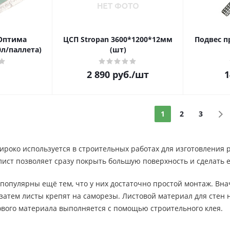
 Оптима
ЦСП Stropan 3600*1200*12мм
Подвес п
0л/паллета)
(шт)
2 890
руб.
/шт
1
1
2
3
роко используется в строительных работах для изготовления 
лист позволяет сразу покрыть большую поверхность и сделать 
опулярны ещё тем, что у них достаточно простой монтаж. Вна
 затем листы крепят на саморезы. Листовой материал для стен н
ового материала выполняется с помощью строительного клея.