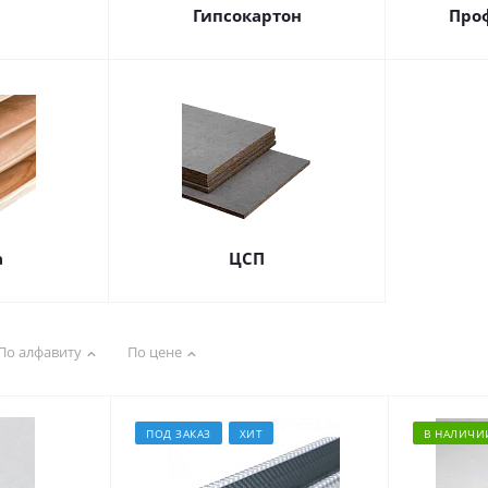
Гипсокартон
Про
а
ЦСП
По алфавиту
По цене
ПОД ЗАКАЗ
ХИТ
В НАЛИЧИ