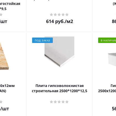
агостойкая
(
*9,5
/шт
614
руб.
/м2
8
ПОД ЗАКАЗ
В НАЛИЧИ
50х12мм
Плита гипсоволокнистая
Ги
AN)
строительная 2500*1200*12,5
2500х1200
.
/шт
5