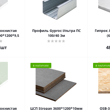
окнистая
Профиль Gyproc-Ультра ПС
Гипрок 
0*1200*9,5
100/40 3м
(
/шт
4
В НАЛИЧИИ
В НАЛИЧИ
окнистая
ЦСП Stropan 3600*1200*10мм
OSB-3