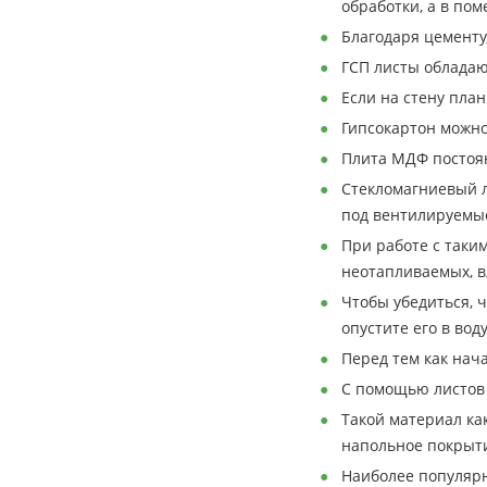
обработки, а в по
Благодаря цементу
ГСП листы обладаю
Если на стену план
Гипсокартон можно
Плита МДФ постоян
Стекломагниевый л
под вентилируемые
При работе с таки
неотапливаемых, 
Чтобы убедиться, 
опустите его в вод
Перед тем как нач
С помощью листов 
Такой материал ка
напольное покрыт
Наиболее популярн