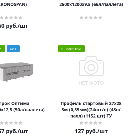
KRONOSPAN)
2500х1200х9,5 (66л/паллета)
60
руб.
/шт
И
ХИТ
В НАЛИЧИИ
прок Оптима
Профиль стартовый 27х28
х12,5 (50л/паллета)
3м (0,55мм)(24шт/п) (48п/
палл) (1152 шт) ТУ
67
руб.
/шт
127
руб.
/шт