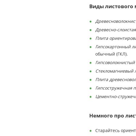
Виды листового 
Древесноволокнист
Древесно-слоиста
Плита ориентирова
Гипсокартонный лис
обычный (ГКЛ).
Гипсоволокнистый л
Стекломагниевый л
Плита древесновол
Гипсостружечная пл
Цементно-стружечн
Немного про лис
Старайтесь ориент