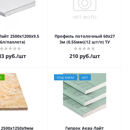
Лайт 2500х1200х9,5
Профиль потолочный 60х27
66л/паллета)
3м (0,55мм)(12 шт/п) ТУ
83
руб.
/шт
210
руб.
/шт
И
ПОД ЗАКАЗ
ХИТ
 2500х1250х9мм
Гипрок Аква Лайт