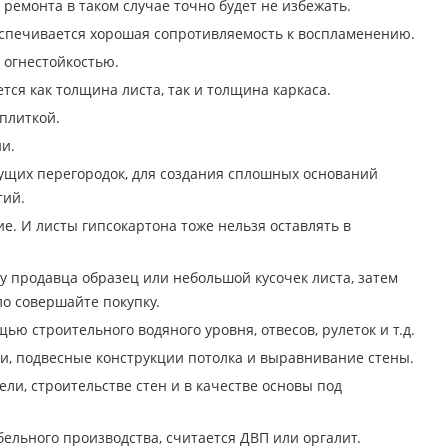
ремонта в таком случае точно будет не избежать.
беспечивается хорошая сопротивляемость к воспламенению.
 огнестойкостью.
тся как толщина листа, так и толщина каркаса.
плиткой.
и.
ущих перегородок, для создания сплошных оснований
тий.
е. И листы гипсокартона тоже нельзя оставлять в
у продавца образец или небольшой кусочек листа, затем
ло совершайте покупку.
ю строительного водяного уровня, отвесов, рулеток и т.д.
и, подвесные конструкции потолка и выравнивание стены.
ли, строительстве стен и в качестве основы под
ельного производства, считается ДВП или оргалит.