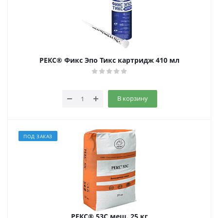
РЕКС® Фикс Эпо Тикс картридж 410 мл
В корзину
ПОД ЗАКАЗ
РЕКС® 53С меш. 25 кг