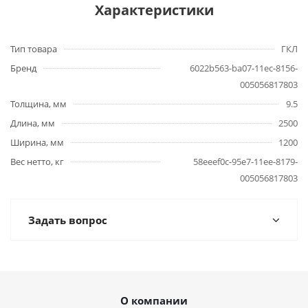
Характеристики
Тип товара
ГКЛ
Бренд
6022b563-ba07-11ec-8156-
005056817803
Толщина, мм
9.5
Длина, мм
2500
Ширина, мм
1200
Вес нетто, кг
58eeef0c-95e7-11ee-8179-
005056817803
Задать вопрос
О компании