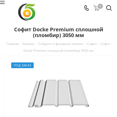
0
Софит Docke Premium сплошной
(пломбир) 3050 мм
Главная
-
Каталог
-
Сайдинг и фасадные панели
-
Софит
-
Софит
Docke Premium сплошной (пломбир) 3050 мм
ПОД ЗАКАЗ