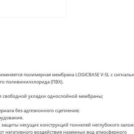
именяется полимерная мембрана LOGICBASE V-SL с сигналь
го поливинилхлорида (ПВХ).
гии свободной укладки однослойной мембраны;
ериала без адгезионного сцепления;
рудования.
 защиты несущих конструкций тоннелей неглубокого залож
от негативного воздействия наземных вод атмосферного