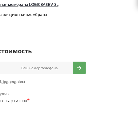
ная мембрана LOGICBASE V-SL
изоляционная мембрана
стоимость
f, jpg, png, doc)
узки: 2
 с картинки
*