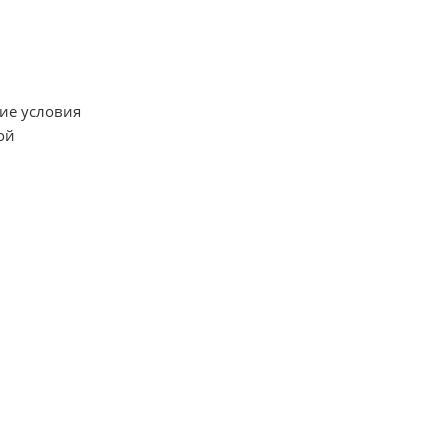
ие условия
ой