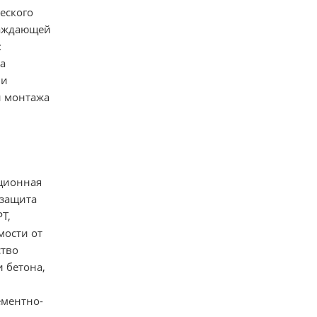
еского
раждающей
:
а
ли
и монтажа
яционная
 защита
T,
мости от
ство
 бетона,
ементно-