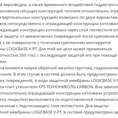
 верховодки, а также временного воздействия гидростатич
сположения несущих конструкций тоннеля относительно ог
а вертикальных конструкциях возможно по двум вариантам
еля непосредственно к ограждающей конструкции котлован
ждающей конструкции котлована через слой геотекстиля и
я защиты от механических повреждений после крепления 
 к ее поверхности с точечным креплением монтируется
ы LOGICBASE V-PT. Для этой же цели может применяться
лотностью 500 г/м2 с последующей защитой его при помощи
мкм.
ана (имеются пазухи обратной засыпки грунтом), гидроизол
ннеля. В этом случае в системе должна быть предусмотрена
х повреждений, в виде защитной мембраны LOGICBASE V-P
ли плит утеплителя XPS ТЕХНОНИКОЛЬ CARBON. Вне зависи
относительно ограждающей конструкции котлована устрой
ита, покрытие) выполняется по подготовленной поверхности
начиная с подстилающего слоя геотекстиля. Для защиты
ной мембраны LOGICBASE V-PT, в системе предусмотрена ц