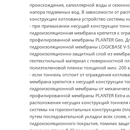
происхождения, капиллярной воды и сезонной
напора подземных вод. В зависимости от ра
конструкции котлована устройство системы н
- при примыкании несущей конструкции тонн
гидроизоляционная мембрана крепится к огра
профилированной мембраны PLANTER Geo. Дл
гидроизоляционной мембраны LOGICBASE V-SL
гидроизоляционно-защитный слой из мембран
геотекстильный материал с поверхностной п
полиэтиленовой пленки толщиной мин. 200 
- если тоннель отстоит от ограждения котлов
мембрана крепится к несущей конструкции то
гидроизоляционной мембраны от механически
профилированной мембраны PLANTER Еxtra и
расположения несущих конструкций тоннеля 
системы на горизонтальных конструкциях (пл
путем последовательной укладки всех слоев, 
гидроизоляционного покрытия, помимо защит