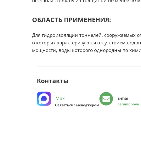
песчаная стяжка В 25 толщиной не менее 40 м
ОБЛАСТЬ ПРИМЕНЕНИЯ:
Для гидроизоляции тоннелей, сооружаемых от
в которых характеризуются отсутствием вод
мощности, воды которого однородны по химич
Контакты
Max
E-mail
paramonova_s
Связаться с менеджером