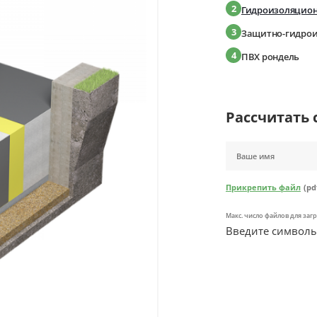
2
Гидроизоляцион
3
Защитно-гидро
4
ПВХ рондель
Рассчитать 
Прикрепить файл
(pd
Макс. число файлов для загр
Введите символы