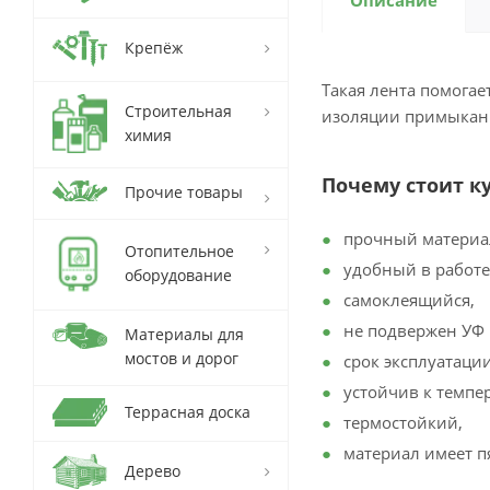
Описание
Крепёж
Такая лента помога
Строительная
изоляции примыкани
химия
Почему стоит к
Прочие товары
прочный материа
Отопительное
удобный в работе
оборудование
самоклеящийся,
не подвержен УФ
Материалы для
мостов и дорог
срок эксплуатации
устойчив к темпе
Террасная доска
термостойкий,
материал имеет п
Дерево