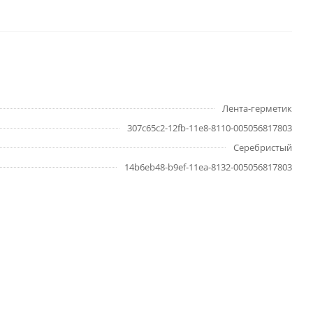
Лента-герметик
307c65c2-12fb-11e8-8110-005056817803
Серебристый
14b6eb48-b9ef-11ea-8132-005056817803