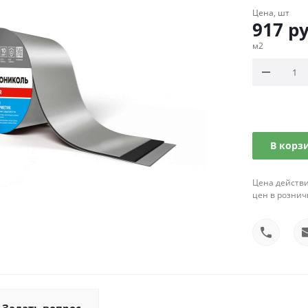
Цена, шт
917
ру
м2
В корз
Цена действи
цен в рознич