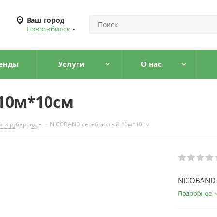
Ваш город
Новосибирск
енды
Услуги
О нас
10м*10см
я и рубероид
-
NICOBAND серебристый 10м*10см
NICOBAND 
Подробнее