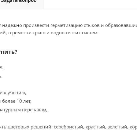
Задать вопрос
ет надежно произвести герметизацию стыков и образовав
й, в ремонте крыш и водосточных систем.
упить?
л,
,
 излучению,
 более 10 лет,
ратурным перепадам,
ять цветовых решений: серебристый, красный, зеленый, ко