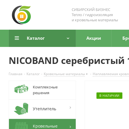
СИБИРСКИЙ БИЗНЕС
Тепло / гидроизоляция
и кровельные материалы
Каталог
Акции
Бр
NICOBAND серебристый 
Главная
-
Каталог
-
Кровельные материалы
-
Наплавляемая кровл
Комплексные
решения
В НАЛИЧИИ
Утеплитель
Кровельные