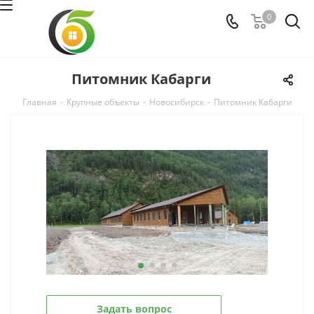
0
Питомник Кабарги
Главная
-
Крупные объекты
-
Новосибирск
-
Питомник Кабарги
Задать вопрос