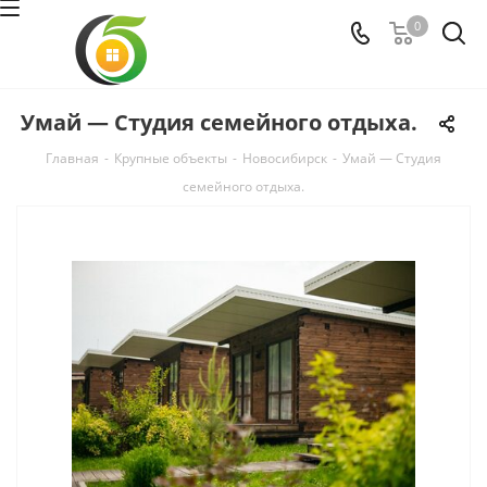
0
Умай — Студия семейного отдыха.
Главная
-
Крупные объекты
-
Новосибирск
-
Умай — Студия
семейного отдыха.