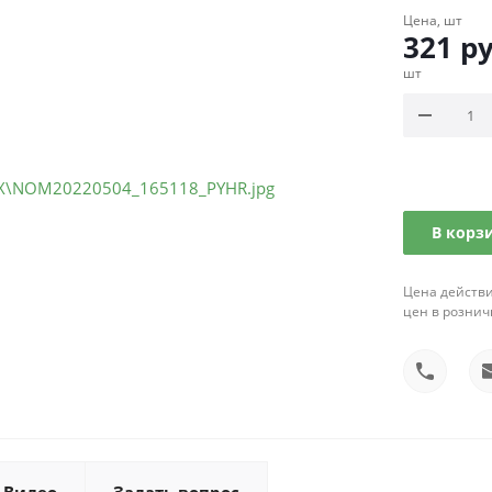
Цена, шт
321
ру
шт
В корз
Цена действи
цен в рознич