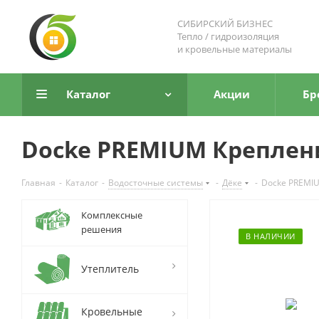
СИБИРСКИЙ БИЗНЕС
Тепло / гидроизоляция
и кровельные материалы
Каталог
Акции
Бр
Docke PREMIUM Креплен
Главная
-
Каталог
-
Водосточные системы
-
Дёке
-
Docke PREMIU
Комплексные
решения
В НАЛИЧИИ
Утеплитель
Кровельные