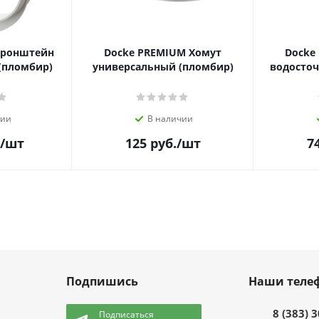
Кронштейн
Docke PREMIUM Хомут
Docke
(пломбир)
универсальный (пломбир)
водосточ
чии
В наличии
/шт
125
руб.
/шт
7
Подпишись
Наши теле
8 (383) 
Подписаться