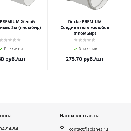
 PREMIUM Желоб
Docke PREMIUM
ный, 3м (пломбир)
Соединитель желобов
(пломбир)
В наличии
В наличии
40
руб.
/шт
275.70
руб.
/шт
фоны
Наши контакты
304-94-54
contact@sbiznes.ru