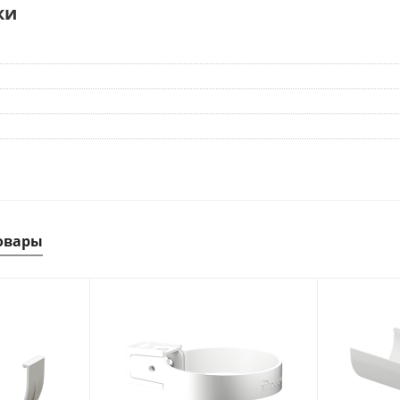
ки
овары