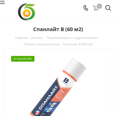
0
Спанлайт B (60 м2)
Главная
-
Каталог
-
Пароизоляция и гидроизоляция
-
Плёнки изоляционные
-
Спанлайт B (60 м2)
В НАЛИЧИИ