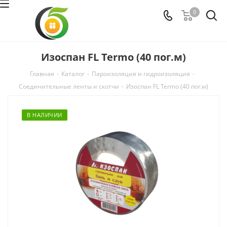
0
Изоспан FL Termo (40 пог.м)
Главная
-
Каталог
-
Пароизоляция и гидроизоляция
-
Соединительные ленты и скотчи
-
Изоспан FL Termo (40 пог.м)
В НАЛИЧИИ