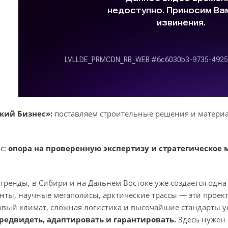
кий Бизнес»:
поставляем строительные решения и материа
с:
опора на проверенную экспертизу и стратегическо
тренды, в Сибири и на Дальнем Востоке уже создается одна
анты, научные мегаполисы, арктические трассы — эти прое
вый климат, сложная логистика и высочайшие стандарты уст
редвидеть, адаптировать и гарантировать.
Здесь нужен