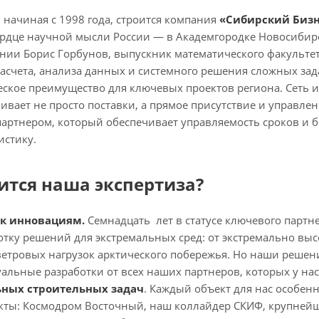
 начиная с 1998 года, строится компания
«Сибирский Бизн
сердце научной мысли России — в Академгородке Новосибир
ии Борис Горбунов, выпускник математического факультета
асчета, анализа данных и системного решения сложных за
еское преимущество для ключевых проектов региона. Сеть 
ивает не просто поставки, а прямое присутствие и управле
артнером, который обеспечивает управляемость сроков и 
истику.
ится наша экспертиза?
 к инновациям.
Семнадцать лет в статусе ключевого партне
тку решений для экстремальных сред: от экстремально выс
ветровых нагрузок арктического побережья. Но наши реше
альные разработки от всех наших партнеров, которых у нас
ных строительных задач
. Каждый объект для нас особенн
ты: Космодром Восточный, наш коллайдер СКИФ, крупнейш