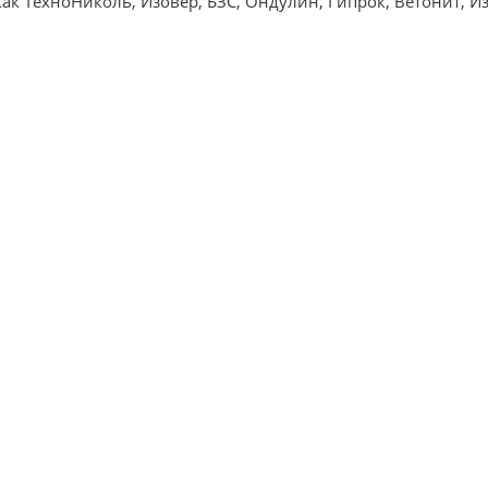
ак ТехноНиколь, Изовер, БЗС, Ондулин, Гипрок, Ветонит, Из