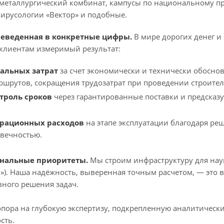
еталлургический комбинат, кампусы по национальному про
ирусологии «Вектор» и подобные.
реведенная в конкретные цифры.
В мире дорогих денег и
клиентам измеримый результат:
альных затрат
за счет экономически и технически обосно
ршрутов, сокращения трудозатрат при проведении строител
троль сроков
через гарантированные поставки и предсказ
рационных расходов
на этапе эксплуатации благодаря р
овечностью.
ональные приоритеты.
Мы строим инфраструктуру для науки
Ф»). Наша надёжность, выверенная точным расчетом, — это 
вного решения задач.
опора на глубокую экспертизу, подкрепленную аналитиче
сть.