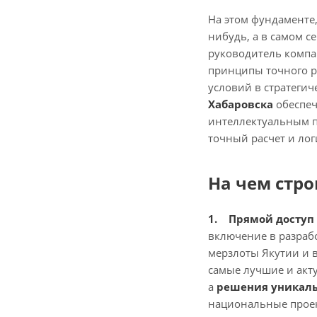
На этом фундаменте,
нибудь, а в самом 
руководитель компан
принципы точного р
условий в стратегич
Хабаровска
обеспеч
интеллектуальным п
точный расчет и лог
На чем стро
1. Прямой доступ
включение в разрабо
мерзлоты Якутии и 
самые лучшие и акту
а
решения уникаль
национальные проек