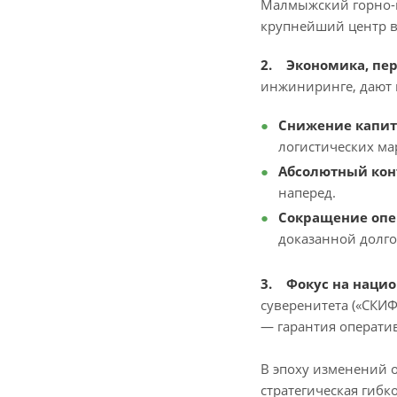
Малмыжский горно-м
крупнейший центр в
2. Экономика, пе
инжиниринге, дают 
Снижение капит
логистических ма
Абсолютный кон
наперед.
Сокращение опе
доказанной долг
3. Фокус на наци
суверенитета («СКИ
— гарантия операти
В эпоху изменений 
стратегическая гибко