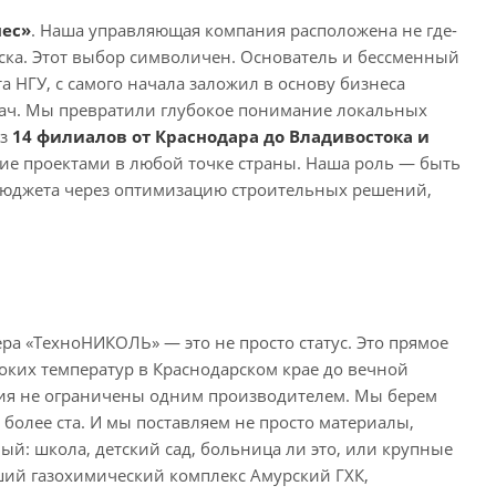
ес»
. Наша управляющая компания расположена не где-
ска. Этот выбор символичен. Основатель и бессменный
 НГУ, с самого начала заложил в основу бизнеса
дач. Мы превратили глубокое понимание локальных
из
1
4 филиалов от Краснодара до Владивостока и
ние проектами в любой точке страны. Наша роль — быть
бюджета через оптимизацию строительных решений,
ра «ТехноНИКОЛЬ» — это не просто статус. Это прямое
оких температур в Краснодарском крае до вечной
ния не ограничены одним производителем. Мы берем
 более ста. И мы поставляем не просто материалы,
ый: школа, детский сад, больница ли это, или крупные
ий газохимический комплекс Амурский ГХК,