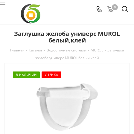
0
Заглушка желоба универс MUROL
белый,клей
Главная
-
Каталог
-
Водосточные системы
-
MUROL
-
Заглушка
желоба универс MUROL белый,клей
В НАЛИЧИИ
УЦЕНКА