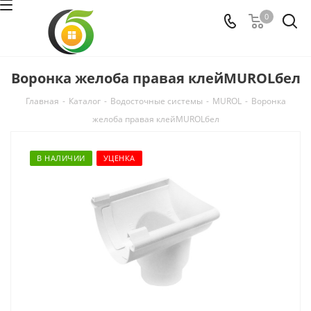
0
Воронка желоба правая клейMUROLбел
Главная
-
Каталог
-
Водосточные системы
-
MUROL
-
Воронка
желоба правая клейMUROLбел
В НАЛИЧИИ
УЦЕНКА