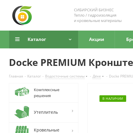
СИБИРСКИЙ БИЗНЕС
Тепло / гидроизоляция
и кровельные материалы
Каталог
Акции
Бр
Docke PREMIUM Кронште
Главная
-
Каталог
-
Водосточные системы
-
Дёке
-
Docke PREMI
Комплексные
решения
В НАЛИЧИИ
Утеплитель
Кровельные