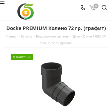
0
Docke PREMIUM Колено 72 гр. (графит)
Главная
-
Каталог
-
Водосточные системы
-
Дёке
-
Docke PREMIUM
Колено 72 гр. (графит)
В НАЛИЧИИ