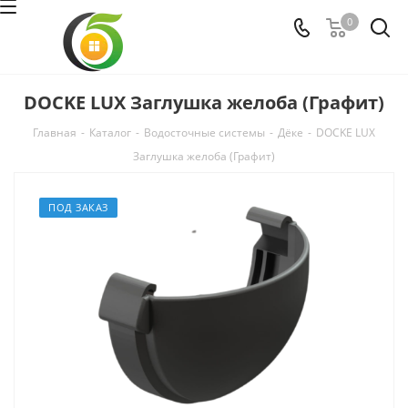
0
DOCKE LUX Заглушка желоба (Графит)
Главная
-
Каталог
-
Водосточные системы
-
Дёке
-
DOCKE LUX
Заглушка желоба (Графит)
ПОД ЗАКАЗ