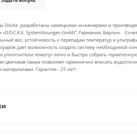
Задать вопрос
ы Döcke разработаны немецкими инженерами и производят
«D.Ö.C.K.E. Systemlösungen Gmbh”, Германия, Берлин. Соче
льный вес, устойчивость к перепадам температур и ультраф
ссуаров дает возможность создать систему необходимой ко
 уплотнители помогут легко и быстро собрать герметичную
ая цветовая гамма позволяет гармонично вписать водосточ
материалами. Гарантия - 25 лет!
ки