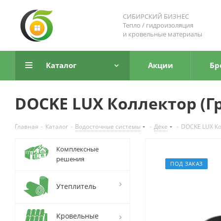
СИБИРСКИЙ БИЗНЕС
Тепло / гидроизоляция
и кровельные материалы
Каталог
Акции
Бр
DOCKE LUX Коллектор (Г
Главная
-
Каталог
-
Водосточные системы
-
Дёке
-
DOCKE LUX Ко
Комплексные
решения
ПОД ЗАКАЗ
Утеплитель
Кровельные