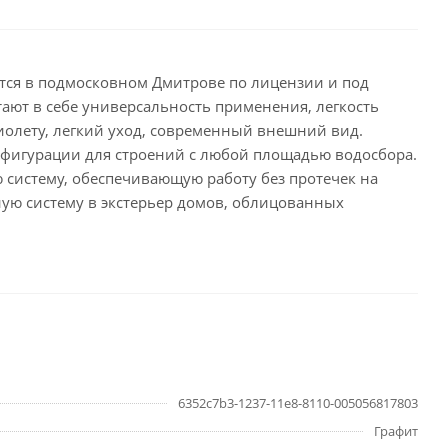
ся в подмосковном Дмитрове по лицензии и под
тают в себе универсальность применения, легкость
иолету, легкий уход, современный внешний вид.
нфигурации для строений с любой площадью водосбора.
 систему, обеспечивающую работу без протечек на
ную систему в экстерьер домов, облицованных
6352c7b3-1237-11e8-8110-005056817803
Графит