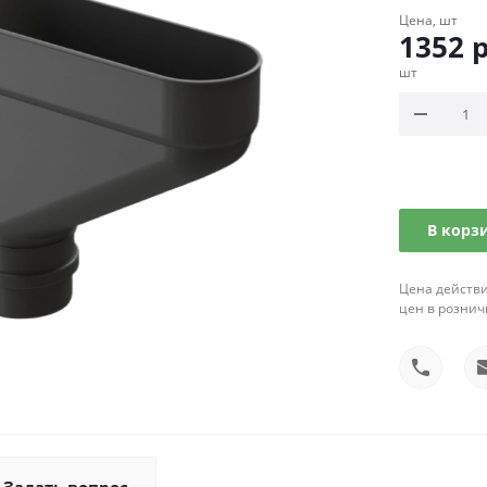
Цена, шт
1352
р
шт
В корз
Цена действи
цен в рознич