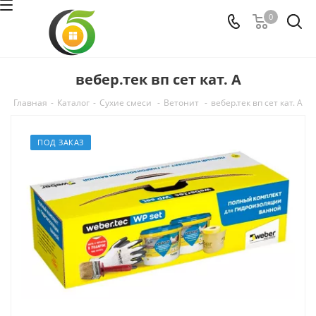
0
вебер.тек вп сет кат. A
Главная
-
Каталог
-
Сухие смеси
-
Ветонит
-
вебер.тек вп сет кат. A
ПОД ЗАКАЗ