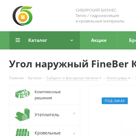
СИБИРСКИЙ БИЗНЕС
Тепло / гидроизоляция
и кровельные материалы
Каталог
Акции
Бр
Угол наружный FineBer
Главная
-
Каталог
-
Сайдинг и фасадные панели
-
Аксессуары
-
Комплексные
решения
ПОД ЗАКАЗ
Утеплитель
Кровельные