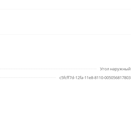
Угол наружный
c5fcff7d-12fa-11e8-8110-005056817803