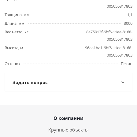
005056817803
Толщина, мм
1,1
Длина, мм
3000
Вес нетто, кг
8e75913f-6bf6-11ee-8168-
005056817803
Высота, м
96aa1ba1-6bf6-11ee-8168-
005056817803
Оттенок
Пекан
Задать вопрос
О компании
Крупные объекты