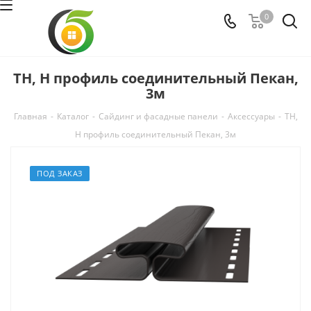
0
ТН, Н профиль соединительный Пекан,
3м
Главная
-
Каталог
-
Сайдинг и фасадные панели
-
Аксессуары
-
ТН,
Н профиль соединительный Пекан, 3м
ПОД ЗАКАЗ