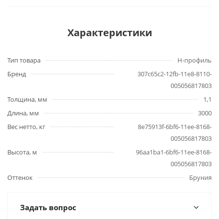
Характеристики
Тип товара
H-профиль
Бренд
307c65c2-12fb-11e8-8110-
005056817803
Толщина, мм
1,1
Длина, мм
3000
Вес нетто, кг
8e75913f-6bf6-11ee-8168-
005056817803
Высота, м
96aa1ba1-6bf6-11ee-8168-
005056817803
Оттенок
Бруния
Задать вопрос