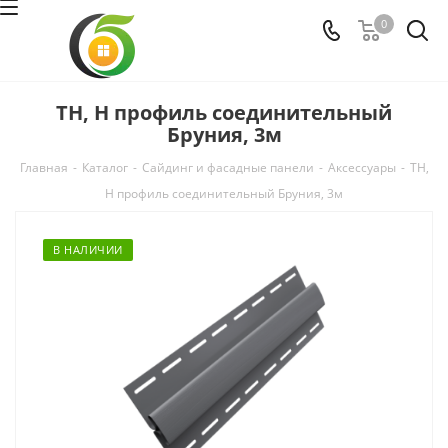
0
ТН, Н профиль соединительный
Бруния, 3м
Главная
-
Каталог
-
Сайдинг и фасадные панели
-
Аксессуары
-
ТН,
Н профиль соединительный Бруния, 3м
В НАЛИЧИИ