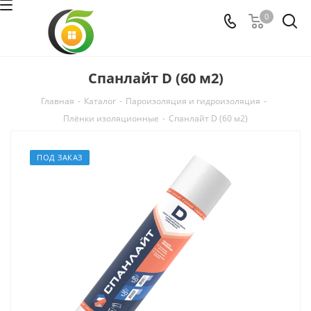
0
Спанлайт D (60 м2)
Главная
-
Каталог
-
Пароизоляция и гидроизоляция
-
Плёнки изоляционные
-
Спанлайт D (60 м2)
ПОД ЗАКАЗ