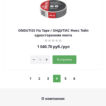
ONDUTISS Fix Tape / ОНДУТИС Фикс Тейп
односторонняя лента
1 040.70
руб.
/рул
В корзину
1
2
3
4
5
6
О компании