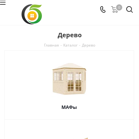
0
Дерево
Главная
-
Каталог
-
Дерево
МАФы