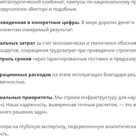
еталлургический комбинат, кампусы по национальному про
ирусологии «Вектор» и подобные.
реведенная в конкретные цифры.
В мире дорогих денег и
клиентам измеримый результат:
альных затрат
за счет экономически и технически обосно
ршрутов, сокращения трудозатрат при проведении строител
троль сроков
через гарантированные поставки и предсказ
рационных расходов
на этапе эксплуатации благодаря р
овечностью.
ональные приоритеты.
Мы строим инфраструктуру для науки
Ф»). Наша надёжность, выверенная точным расчетом, — это 
вного решения задач.
опора на глубокую экспертизу, подкрепленную аналитиче
сть.