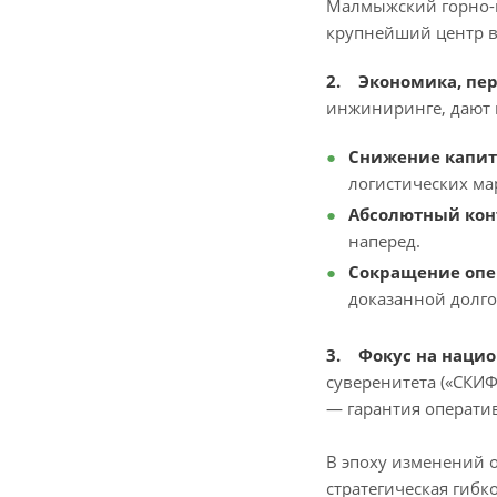
Малмыжский горно-м
крупнейший центр в
2. Экономика, пе
инжиниринге, дают 
Снижение капит
логистических ма
Абсолютный кон
наперед.
Сокращение опе
доказанной долг
3. Фокус на наци
суверенитета («СКИ
— гарантия операти
В эпоху изменений 
стратегическая гибко