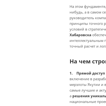
На этом фундаменте,
нибудь, а в самом 
руководитель компан
принципы точного р
условий в стратегич
Хабаровска
обеспеч
интеллектуальным п
точный расчет и лог
На чем стро
1. Прямой доступ
включение в разрабо
мерзлоты Якутии и 
самые лучшие и акту
а
решения уникаль
национальные проек