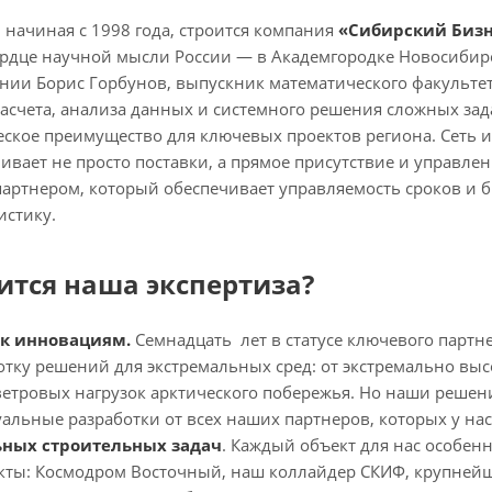
 начиная с 1998 года, строится компания
«Сибирский Бизн
сердце научной мысли России — в Академгородке Новосибир
ии Борис Горбунов, выпускник математического факультета
асчета, анализа данных и системного решения сложных за
еское преимущество для ключевых проектов региона. Сеть 
ивает не просто поставки, а прямое присутствие и управле
артнером, который обеспечивает управляемость сроков и 
истику.
ится наша экспертиза?
 к инновациям.
Семнадцать лет в статусе ключевого партне
тку решений для экстремальных сред: от экстремально выс
ветровых нагрузок арктического побережья. Но наши реше
альные разработки от всех наших партнеров, которых у нас
ных строительных задач
. Каждый объект для нас особенн
ты: Космодром Восточный, наш коллайдер СКИФ, крупнейш