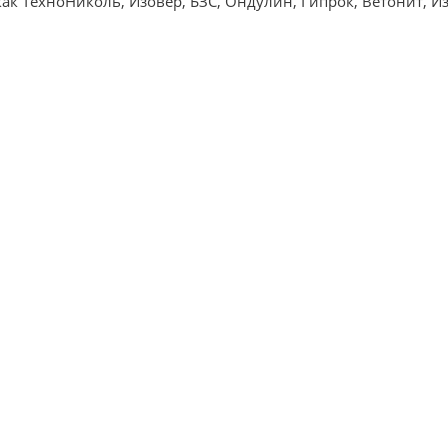
ак ТехноНиколь, Изовер, БЗС, Ондулин, Гипрок, Ветонит, Из