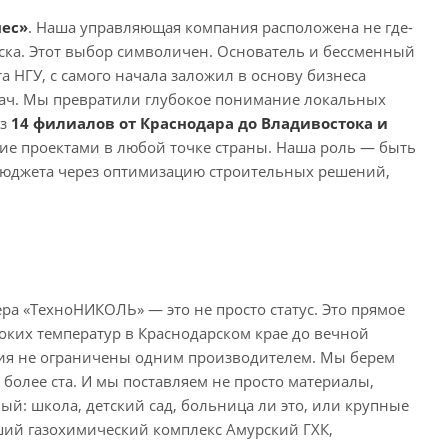
ес»
. Наша управляющая компания расположена не где-
ска. Этот выбор символичен. Основатель и бессменный
 НГУ, с самого начала заложил в основу бизнеса
дач. Мы превратили глубокое понимание локальных
из
1
4 филиалов от Краснодара до Владивостока и
ние проектами в любой точке страны. Наша роль — быть
бюджета через оптимизацию строительных решений,
ра «ТехноНИКОЛЬ» — это не просто статус. Это прямое
оких температур в Краснодарском крае до вечной
ния не ограничены одним производителем. Мы берем
 более ста. И мы поставляем не просто материалы,
ый: школа, детский сад, больница ли это, или крупные
ий газохимический комплекс Амурский ГХК,