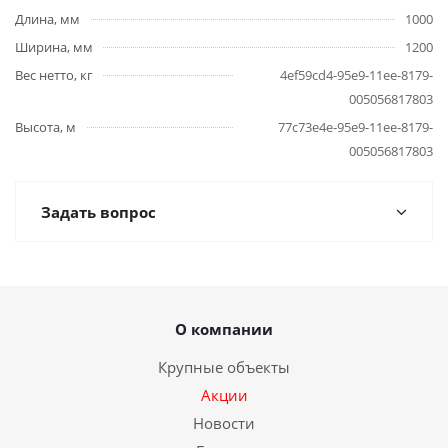
Длина, мм
1000
Ширина, мм
1200
Вес нетто, кг
4ef59cd4-95e9-11ee-8179-
005056817803
Высота, м
77c73e4e-95e9-11ee-8179-
005056817803
Задать вопрос
О компании
Крупные объекты
Акции
Новости