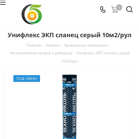
0
Унифлекс ЭКП сланец серый 10м2/рул
Главная
-
Каталог
-
Кровельные материалы
-
Наплавляемая кровля и рубероид
-
Унифлекс ЭКП сланец серый
10м2/рул
ПОД ЗАКАЗ