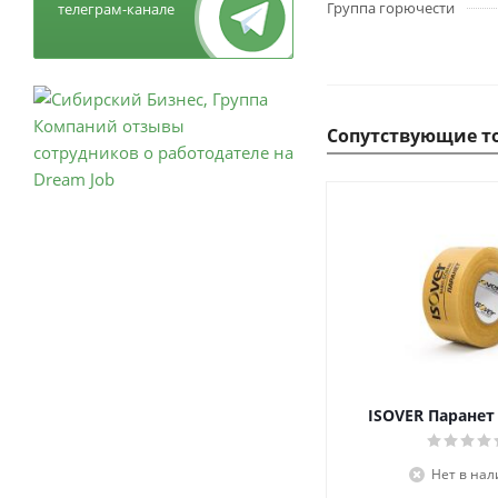
Группа горючести
телеграм-канале
Сопутствующие т
ISOVER Паранет
Нет в на