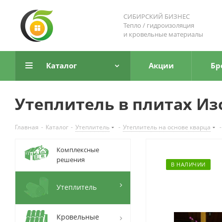
СИБИРСКИЙ БИЗНЕС
Тепло / гидроизоляция
и кровельные материалы
Каталог
Акции
Бр
Утеплитель в плитах Изо
Главная
-
Каталог
-
Утеплитель
-
Утеплитель на основе кварца
-
Комплексные
решения
В НАЛИЧИИ
Утеплитель
Кровельные