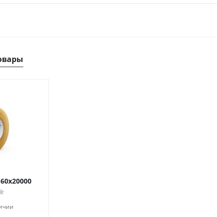
овары
 60х20000
личии