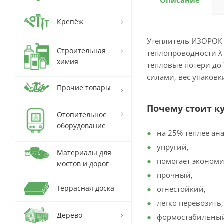
Описание
Крепёж
Утеплитель ИЗОРОК 
Строительная
теплопроводности λ 
химия
тепловые потери до 
силами, вес упаковки
Прочие товары
Почему стоит к
Отопительное
оборудование
на 25% теплее ан
упругий,
Материалы для
помогает экономи
мостов и дорог
прочный,
Террасная доска
огнестойкий,
легко перевозить,
Дерево
формостабильны