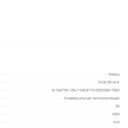
Кварц
0,032 Вт/м·K
9c18d739-12fa-11e8-8110-005056817803
Универсальная теплоизоляция
50
1000
610