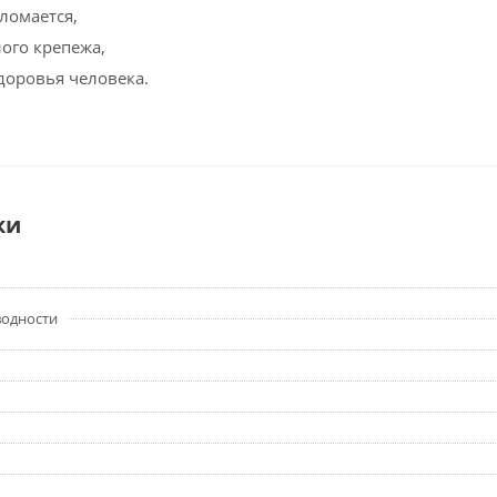
ломается,
ого крепежа,
доровья человека.
ки
водности