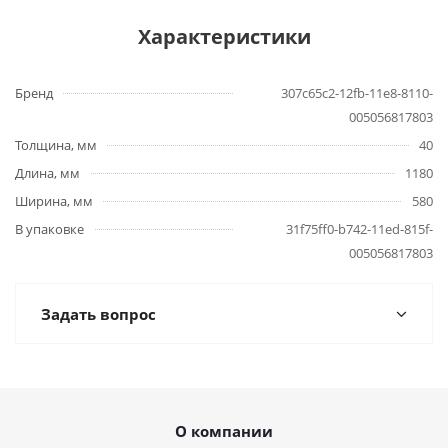
Характеристики
Бренд
307c65c2-12fb-11e8-8110-
005056817803
Толщина, мм
40
Длина, мм
1180
Ширина, мм
580
В упаковке
31f75ff0-b742-11ed-815f-
005056817803
Задать вопрос
О компании