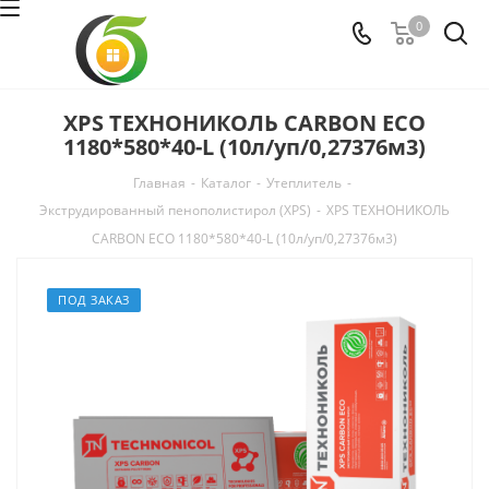
0
XPS ТЕХНОНИКОЛЬ CARBON ECO
1180*580*40-L (10л/уп/0,27376м3)
Главная
-
Каталог
-
Утеплитель
-
Экструдированный пенополистирол (XPS)
-
XPS ТЕХНОНИКОЛЬ
CARBON ECO 1180*580*40-L (10л/уп/0,27376м3)
ПОД ЗАКАЗ