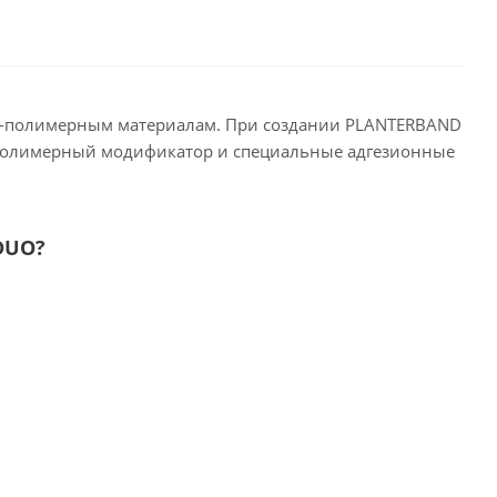
о-полимерным материалам. При создании PLANTERBAND
 полимерный модификатор и специальные адгезионные
DUO?