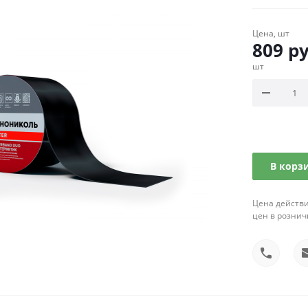
Цена, шт
809
ру
шт
В корз
Цена действи
цен в рознич