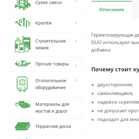
Сухие смеси
Описание
Крепёж
Герметизирующая дв
Строительная
DUO используют выс
химия
добавки.
Прочие товары
Почему стоит 
Отопительное
двухсторонняя,
оборудование
самоклеящаяся,
надежно скрепля
Материалы для
не допускает прот
мостов и дорог
подходит для мн
Террасная доска