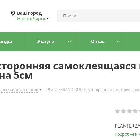
Ваш город
Новосибирск
енды
Услуги
О нас
сторонняя самоклеящаяся
на 5см
ьные ленты и скотчи
-
PLANTERBAND DUO Двухсторонняя самоклеящаяся
PLANTERBA
Подробнее