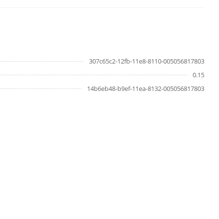
307c65c2-12fb-11e8-8110-005056817803
0.15
14b6eb48-b9ef-11ea-8132-005056817803