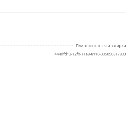
Плиточные клея и затирки
444dfd13-12fb-11e8-8110-005056817803