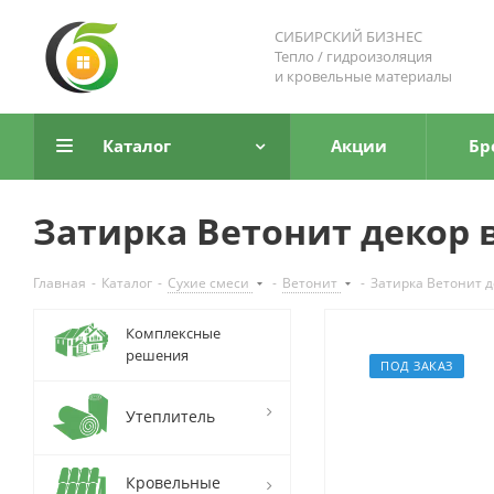
СИБИРСКИЙ БИЗНЕС
Тепло / гидроизоляция
и кровельные материалы
Каталог
Акции
Бр
Затирка Ветонит декор в
Главная
-
Каталог
-
Сухие смеси
-
Ветонит
-
Затирка Ветонит де
Комплексные
решения
ПОД ЗАКАЗ
Утеплитель
Кровельные