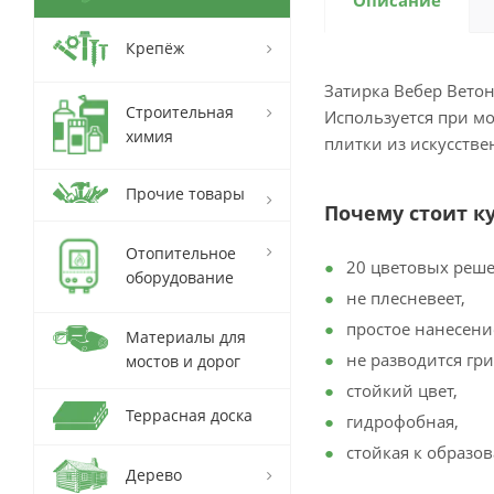
Описание
Крепёж
Затирка Вебер Ветон
Строительная
Используется при м
химия
плитки из искусстве
Прочие товары
Почему стоит к
Отопительное
20 цветовых реш
оборудование
не плесневеет,
простое нанесени
Материалы для
не разводится гри
мостов и дорог
стойкий цвет,
Террасная доска
гидрофобная,
стойкая к образо
Дерево