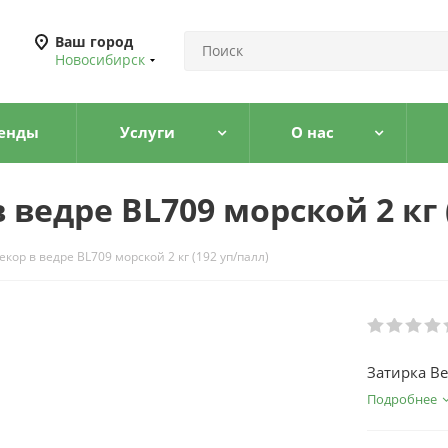
Ваш город
Новосибирск
енды
Услуги
О нас
 ведре BL709 морской 2 кг 
кор в ведре BL709 морской 2 кг (192 уп/палл)
Затирка Ве
Подробнее