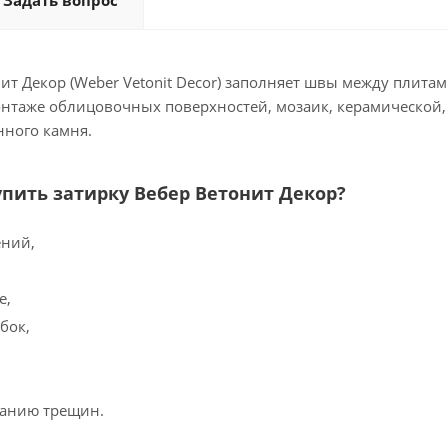
Задать вопрос
ит Декор (Weber Vetonit Decor) заполняет швы между плитами
онтаже облицовочных поверхностей, мозаик, керамической,
нного камня.
упить затирку Вебер Ветонит Декор?
ений,
е,
бок,
ванию трещин.