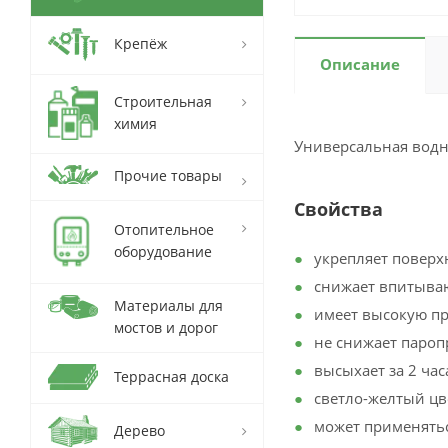
Крепёж
Описание
Строительная
химия
Универсальная водн
Прочие товары
Свойства
Отопительное
оборудование
укрепляет поверх
снижает впитыва
Материалы для
имеет высокую п
мостов и дорог
не снижает пароп
высыхает за 2 час
Террасная доска
светло-желтый цв
может применятьс
Дерево