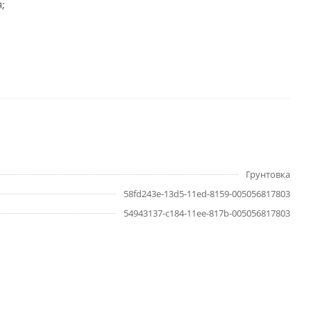
;
Грунтовка
58fd243e-13d5-11ed-8159-005056817803
54943137-c184-11ee-817b-005056817803