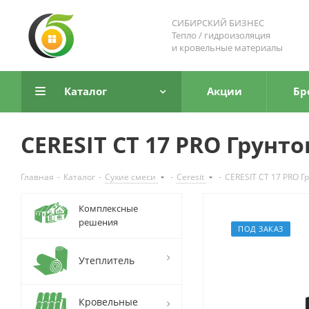
СИБИРСКИЙ БИЗНЕС
Тепло / гидроизоляция
и кровельные материалы
Каталог
Акции
Бр
CERESIT СТ 17 PRO Грунт
Главная
-
Каталог
-
Сухие смеси
-
Ceresit
-
CERESIT СТ 17 PRO Г
Комплексные
решения
ПОД ЗАКАЗ
Утеплитель
Кровельные