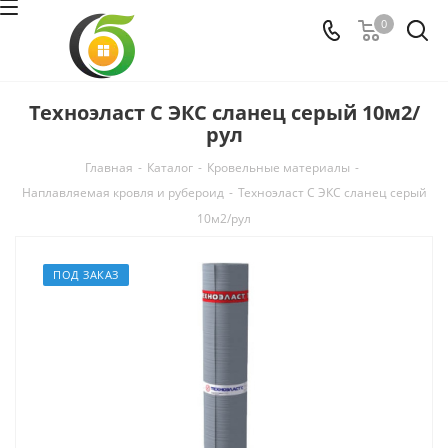
0
Техноэласт С ЭКС сланец серый 10м2/
рул
Главная
-
Каталог
-
Кровельные материалы
-
Наплавляемая кровля и рубероид
-
Техноэласт С ЭКС сланец серый
10м2/рул
ПОД ЗАКАЗ