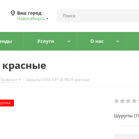
Ваш город
Новосибирск
енды
Услуги
О нас
9 красные
 Профлист
-
Шурупы (100) 4,8*28-RR29 красные
ЦЕНКА
Шурупы (10