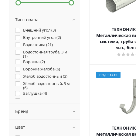
Тип товара
ТЕХНОНИК
Внешний угол (
3
)
Металлическая в
Внутренний угол (
2
)
система, труба 
Водосточка (
21
)
м.п., бе
Водосточная труба, 3 м
(
1
)
Воронка (
2
)
Воронка желоба (
6
)
ПОД ЗАКАЗ
Желоб водосточный (
3
)
Желоб водосточный, 3 м
(
6
)
Заглушка (
4
)
Кронштейн желоба
металл (
8
)
Кронштейн желоба
Бренд
пластик (
2
)
Муфта трубы
соединительная (
2
)
Цвет
ТЕХНОНИК
Отвод трубы (
3
)
Металлическая в