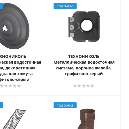
З
ПОД ЗАКАЗ
ЕХНОНИКОЛЬ
ТЕХНОНИКОЛЬ
еская водосточная
Металлическая водосточная
а, декоративная
система, воронка желоба,
дка для хомута,
графитово-серый
фитово-серый
З
ПОД ЗАКАЗ