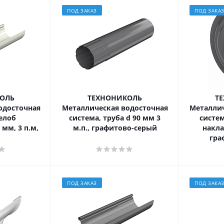
ПОД ЗАКАЗ
ПОД ЗАКА
ОЛЬ
ТЕХНОНИКОЛЬ
Т
одосточная
Металлическая водосточная
Металлич
елоб
система, труба d 90 мм 3
систем
мм, 3 п.м,
м.п., графитово-серый
накла
гра
ПОД ЗАКАЗ
ПОД ЗАКА