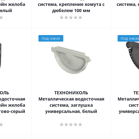
ейн желоба
система, крепление хомута с
система, 
белый
дюбелем 100 мм
ПОД ЗАКАЗ
ПОД ЗАКА
ОЛЬ
ТЕХНОНИКОЛЬ
Т
одосточная
Металлическая водосточная
Металлич
ейн желоба
система, заглушка
сист
тово-серый
универсальная, белый
универса