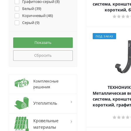
Слив трубы (
2
)
Графитово-серый (
8
)
система, кроншт
Соединитель желобов (
4
)
Белый (
39
)
короткий, 
Труба водосточная (
3
)
Коричневый (
46
)
Угол желоба (
4
)
Серый (
9
)
Хомут трубы (
3
)
Хомут универсальный (
2
)
ПОД ЗАКАЗ
Сбросить
Комплексные
решения
ТЕХНОНИК
Металлическая в
система, кроншт
Утеплитель
короткий, графи
Кровельные
материалы