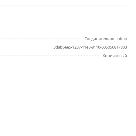
Соединитель желобов
3dab6ee5-1237-11e8-8110-005056817803
Коричневый