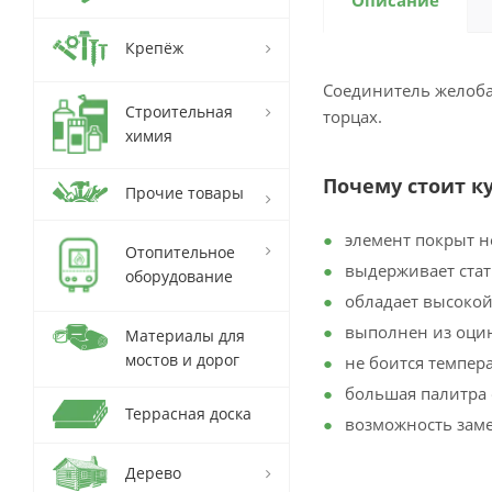
Описание
Крепёж
Соединитель желоба
Строительная
торцах.
химия
Почему стоит к
Прочие товары
элемент покрыт 
Отопительное
выдерживает стат
оборудование
обладает высокой
выполнен из оци
Материалы для
мостов и дорог
не боится темпер
большая палитра 
Террасная доска
возможность заме
Дерево