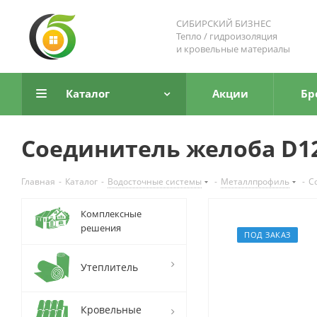
СИБИРСКИЙ БИЗНЕС
Тепло / гидроизоляция
и кровельные материалы
Каталог
Акции
Бр
Соединитель желоба D12
Главная
-
Каталог
-
Водосточные системы
-
Металлпрофиль
-
С
Комплексные
решения
ПОД ЗАКАЗ
Утеплитель
Кровельные