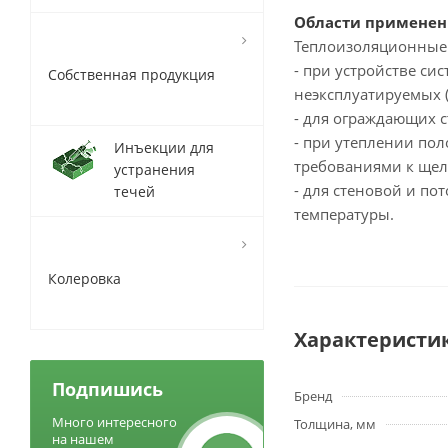
Области применен
Теплоизоляционные 
- при устройстве си
Собственная продукция
неэксплуатируемых (
- для ограждающих с
- при утеплении пол
Инъекции для
требованиями к щел
устранения
- для стеновой и п
течей
температуры.
Колеровка
Характеристи
Подпишись
Бренд
Много интересного
Толщина, мм
на нашем