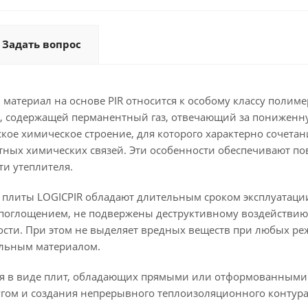
Задать вопрос
материал на основе PIR относится к особому классу полим
й, содержащей перманентный газ, отвечающий за пониженну
кое химическое строение, для которого характерно сочета
ных химических связей. Эти особенности обеспечивают по
ти утеплителя.
плиты LOGICPIR обладают длительным сроком эксплуатации 
глощением, не подвержены деструктивному воздействию агр
ти. При этом не выделяет вредных веществ при любых реж
ельным материалом.
ся в виде плит, обладающих прямыми или отформованными 
угом и создания непрерывного теплоизоляционного контура