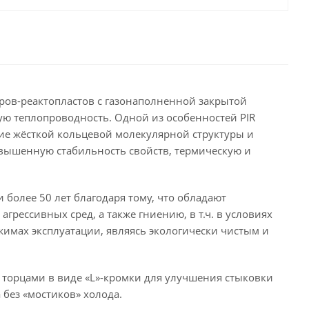
еров-реактопластов с газонаполненной закрытой
ю теплопроводность. Одной из особенностей PIR
ние жёсткой кольцевой молекулярной структуры и
вышенную стабильность свойств, термическую и
более 50 лет благодаря тому, что обладают
ессивных сред, а также гниению, в т.ч. в условиях
имах эксплуатации, являясь экологически чистым и
торцами в виде «L»-кромки для улучшения стыковки
 без «мостиков» холода.