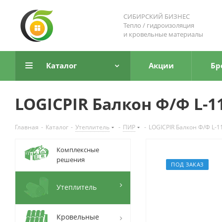
СИБИРСКИЙ БИЗНЕС
Тепло / гидроизоляция
и кровельные материалы
Каталог
Акции
Бр
LOGICPIR Балкон Ф/Ф L-11
Главная
-
Каталог
-
Утеплитель
-
ПИР
-
LOGICPIR Балкон Ф/Ф L-1
Комплексные
решения
ПОД ЗАКАЗ
Утеплитель
Кровельные