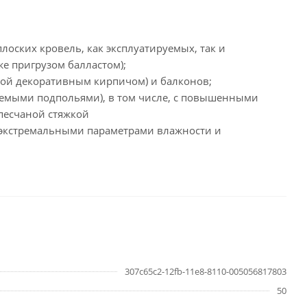
плоских кровель, как эксплуатируемых, так и
е пригрузом балластом);
овкой декоративным кирпичом) и балконов;
ваемыми подпольями), в том числе, с повышенными
песчаной стяжкой
м экстремальными параметрами влажности и
307c65c2-12fb-11e8-8110-005056817803
50