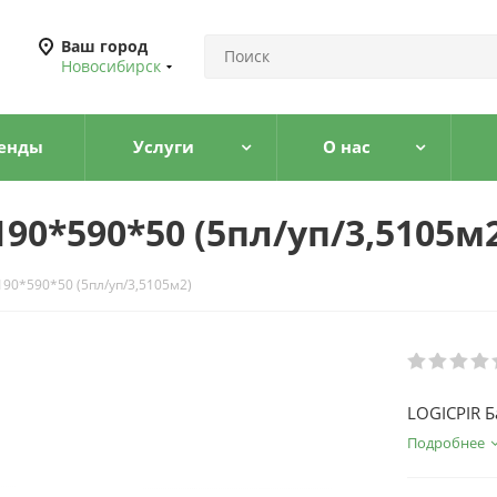
Ваш город
Новосибирск
енды
Услуги
О нас
90*590*50 (5пл/уп/3,5105м
190*590*50 (5пл/уп/3,5105м2)
LOGICPIR Б
Подробнее