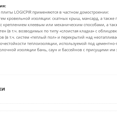
ия:
плиты LOGICPIR применяются в частном домостроении:
стем кровельной изоляции: скатных крыш, мансард, а также 
с креплением клеевым или механическим способами, а такж
тен (в т.ч. возводимых по типу «слоистая кладка» с облиц
ов (в т.ч. систем «теплый пол» и перекрытий над неотапли
очестойкости теплоизоляции, используемой под цементно-
отолочной изоляции бань, саун и бассейнов с присущими и
ки