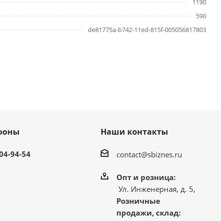
1190
590
de81775a-b742-11ed-815f-005056817803
фоны
Наши контакты
304-94-54
contact@sbiznes.ru
Опт и розница:
Ул. Инженерная, д. 5,
Розничные
продажи, склад: