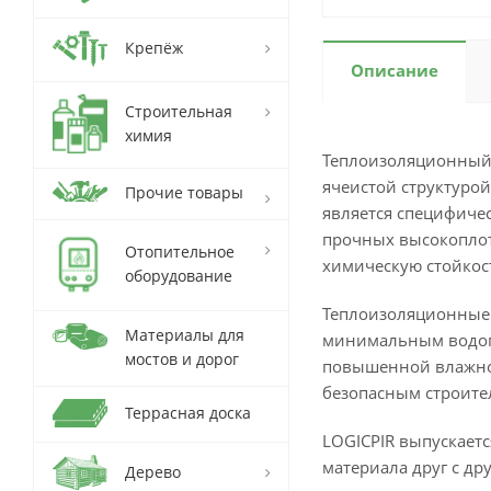
Крепёж
Описание
Строительная
химия
Теплоизоляционный 
ячеистой структуро
Прочие товары
является специфичес
прочных высокоплот
Отопительное
химическую стойкос
оборудование
Теплоизоляционные 
Материалы для
минимальным водопо
мостов и дорог
повышенной влажнос
безопасным строит
Террасная доска
LOGICPIR выпускает
материала друг с др
Дерево