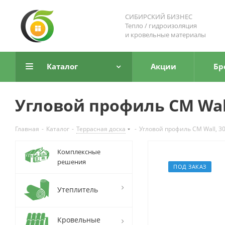
СИБИРСКИЙ БИЗНЕС
Тепло / гидроизоляция
и кровельные материалы
Каталог
Акции
Бр
Угловой профиль CM Wal
Главная
-
Каталог
-
Террасная доска
-
Угловой профиль CM Wall, 
Комплексные
решения
ПОД ЗАКАЗ
Утеплитель
Кровельные