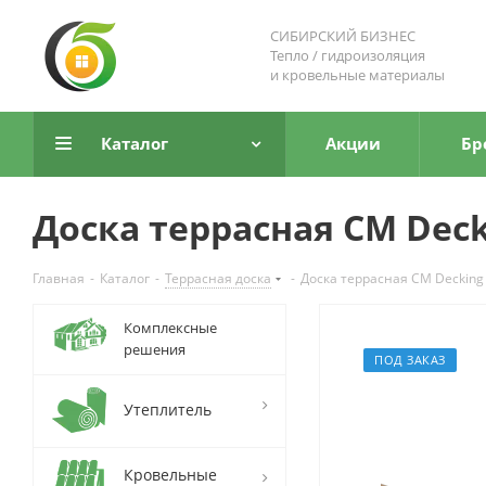
СИБИРСКИЙ БИЗНЕС
Тепло / гидроизоляция
и кровельные материалы
Каталог
Акции
Бр
Доска террасная CM Deck
Главная
-
Каталог
-
Террасная доска
-
Доска террасная CM Decking
Комплексные
решения
ПОД ЗАКАЗ
Утеплитель
Кровельные