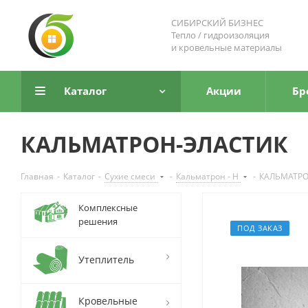
СИБИРСКИЙ БИЗНЕС
Тепло / гидроизоляция
и кровельные материалы
Каталог
Акции
Бр
КАЛЬМАТРОН-ЭЛАСТИК
Главная
-
Каталог
-
Сухие смеси
-
Кальматрон - Н
-
КАЛЬМАТРО
Комплексные
решения
ПОД ЗАКАЗ
Утеплитель
Кровельные