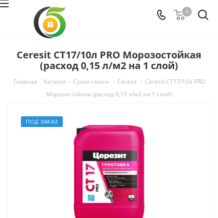
0
Ceresit CT17/10л PRO Морозостойкая
(расход 0,15 л/м2 на 1 слой)
Главная
-
Каталог
-
Сухие смеси
-
Ceresit
-
Ceresit CT17/10л PRO
Морозостойкая (расход 0,15 л/м2 на 1 слой)
ПОД ЗАКАЗ