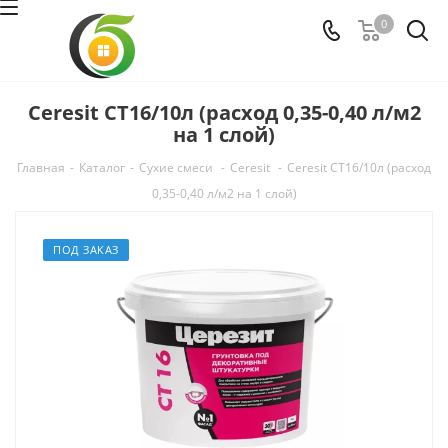
0
Ceresit CT16/10л (расход 0,35-0,40 л/м2
на 1 слой)
Главная
-
Каталог
-
Сухие смеси
-
Ceresit
-
Ceresit CT16/10л (расход
0,35-0,40 л/м2 на 1 слой)
ПОД ЗАКАЗ