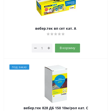
вебер.тек вп сет кат. A
В корзину
ПОД ЗАКАЗ
вебер.тек 828 ДБ 150 10м/рол кат. C