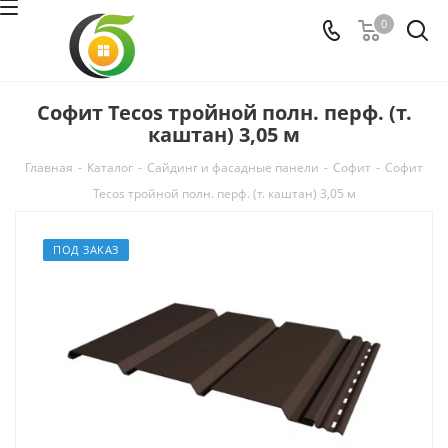
0
Софит Tecos тройной полн. перф. (т.
каштан) 3,05 м
Главная
-
Каталог
-
Сайдинг и фасадные панели
-
Софит
-
Софит
Tecos тройной полн. перф. (т. каштан) 3,05 м
ПОД ЗАКАЗ