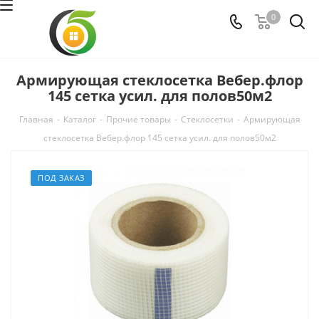
0
Армирующая стеклосетка Вебер.флор
145 сетка усил. для полов50м2
Главная
-
Каталог
-
Прочие товары
-
Стеклосетки
-
Армирующая
стеклосетка Вебер.флор 145 сетка усил. для полов50м2
ПОД ЗАКАЗ